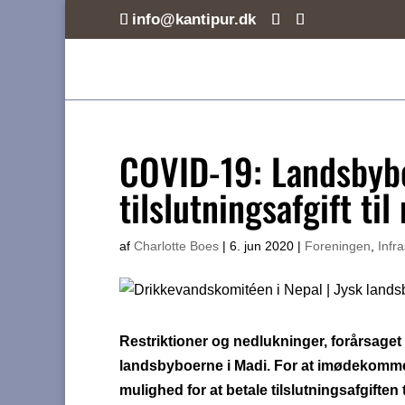
info@kantipur.dk
COVID-19: Landsbybo
tilslutningsafgift t
af
Charlotte Boes
|
6. jun 2020
|
Foreningen
,
Infra
Restriktioner og nedlukninger, forårsage
landsbyboerne i Madi. For at imødekomme s
mulighed for at betale tilslutningsafgiften