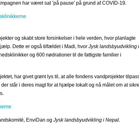
ampagnen har været sat ’på pause’ på grund af COVID-19.
sklinikkerne
kter og skabt store forsinkelser i hele verden, hvor planlagte
dhjælp. Dette er også tilfældet i Madi, hvor
Jysk landsbyudvikling 
edsklinikker og 600 nødrationer til de fattigste familier i
et, har givet grønt lys til, at alle fondens vandprojekter tilpas
der står i deres magt for at hjælpe lokalt og nå målet om at sikr
s.
oerne
vandskomité, EnviDan og
Jysk landsbyudvikling i Nepal.