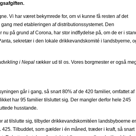
gsafgiften.
e. Vi har været bekymrede for, om vi kunne få resten af det
i gang med etableringen af distributionssystemet. Den
 på grund af Corona, har stor indflydelse på, om de er i stand
a Panta, sekretær i den lokale drikkevandskomité i landsbyerne, o
dvikling i Nepal
rækker ud til os. Vores borgmester er også me
yningen går i gang, så snart 80% af de 420 familier, omfattet af
blikket har 95 familier tilsluttet sig. Der mangler derfor hele 245
sluttede husstande.
or at tilslutte sig, tilbyder drikkevandskomitéen landsbyboerne e
r. 425. Tilbuddet, som gælder i én måned, træder i kraft, så snart