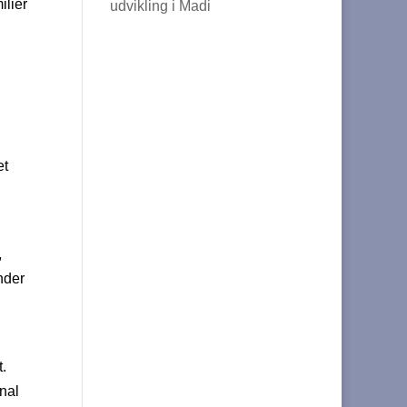
ilier
udvikling i Madi
et
,
nder
.
anal