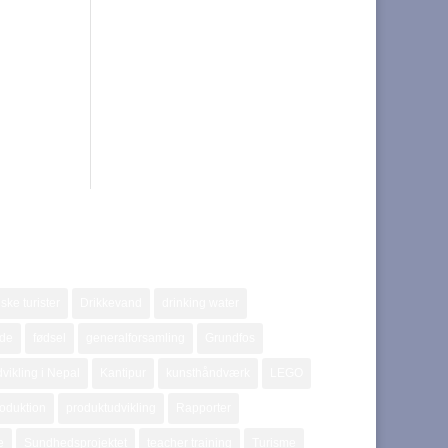
ske turister
Drikkevand
drinking water
jde
fødsel
generalforsamling
Grundfos
vikling i Nepal
Kantipur
kunsthåndværk
LEGO
oduktion
produktudvikling
Rapporter
e
Sundhedsprojektet
teacher training
Turisme