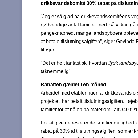
drikkevandskomité 30% rabat på tilslutnin
”Jeg er så glad på drikkevandskomitéens vegn
nødvendige antal familier med, så vi kan gå 
pengeknaphed, mange landsbyboere oplever nu
at betale tilslutningsafgiften”, siger Govind
tilføjer:
”Det er helt fantastisk, hvordan
Jysk landsbyu
taknemmelig”.
Rabatten gælder i en måned
Arbejdet med etableringen af drikkevandsfors
projektet, har betalt tilslutningsafgiften. I øje
familier for at nå op på målet om i alt 340 til
For at give de resterende familier mulighed f
rabat på 30% af tilslutningsafgiften, som er k