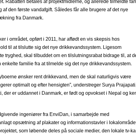
Rabatten betales af projektmidlerne, og allerede tilmeldte fam
g af den første vandafgift. Således får alle brugere af det nye
ækning fra Danmark.
i området, opført i 2011, har affødt en vis skepsis hos
d til at tilslutte sig det nye drikkevandssystem. Ligesom
tryghed, skal tilbuddet om en tilslutningsrabat bidrage til, at d
enkelte familie fra at tilmelde sig det nye drikkevandssystem.
yboerne ønsker rent drikkevand, men de skal naturligvis være
gerer optimalt og efter hensigten”, understreger Surya Prajapati
i, der er uddannet i Danmark, er født og opvokset i Nepal og ke
dgivende ingeniører fra EnviDan, i samarbejde med
gt opsætning af plakater og informationstavler i lokalområdet
 projektet, som løbende deles på sociale medier, den lokale tv-k