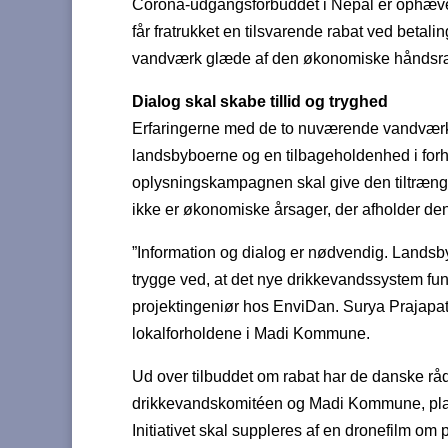
Corona-udgangsforbuddet i Nepal er ophævet. 
får fratrukket en tilsvarende rabat ved betalin
vandværk glæde af den økonomiske håndsr
Dialog skal skabe tillid og tryghed
Erfaringerne med de to nuværende vandværker 
landsbyboerne og en tilbageholdenhed i forhol
oplysningskampagnen skal give den tiltrængte 
ikke er økonomiske årsager, der afholder den 
”Information og dialog er nødvendig. Landsb
trygge ved, at det nye drikkevandssystem fun
projektingeniør hos EnviDan. Surya Prajapat
lokalforholdene i Madi Kommune.
Ud over tilbuddet om rabat har de danske rå
drikkevandskomitéen og Madi Kommune, planla
Initiativet skal suppleres af en dronefilm om