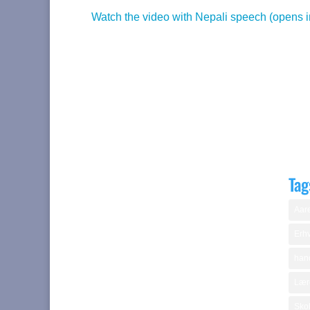
Watch the video with Nepali speech (opens 
Tag
Aare
Erhv
hand
Lær
Skol