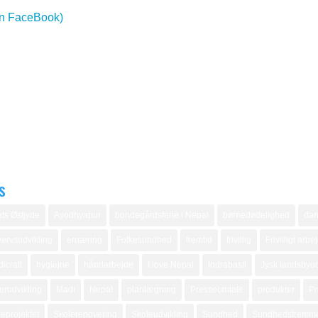
in FaceBook)
s
ts Østjyde
Ayodhyapur
bondegårdsferie i Nepal
børnedødelighed
dan
ervsudvikling
ernæring
Folkesundhed
fremtid
frivillig
Frivilligt arbe
icraft
hygiejne
håndarbejde
I love Nepal
Indrabasti
Jysk landsbyud
erudvikling
Madi
Nepal
planlægning
Presseomtale
produkter
Pr
eprojektet
Skolerenovering
Skoleudvikling
Sundhed
Sundhedsfremm