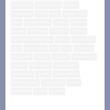
drinking water
Erhvervsudvikling
ernæring
Folkesundhed
fremtid
frivillig
Frivilligt arbejde
fødsel
generalforsamling
Grundfos
handicraft
hygiejne
håndarbejde
I love Nepal
Indrabasti
Jysk landsbyudvikling i Nepal
Kantipur
kunsthåndværk
LEGO
Lærerudvikling
Madi
Nepal
planlægning
Presseomtale
produkter
Produktion
produktudvikling
Rapporter
Skoleprojektet
Skolerenovering
Skoleudvikling
Sundhed
Sundhedsfremme
Sundhedsprojektet
teacher training
Turisme
undervisning
volontør
volunteer