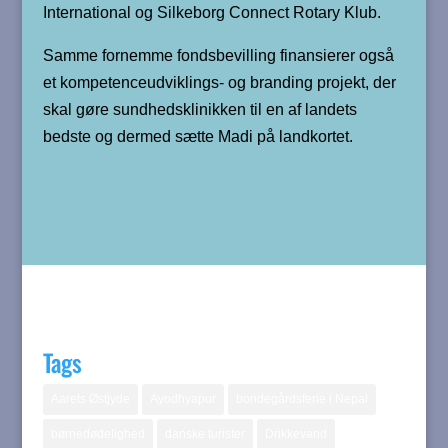
International og Silkeborg Connect Rotary Klub.
Samme fornemme fondsbevilling finansierer også
et kompetenceudviklings- og branding projekt, der
skal gøre sundhedsklinikken til en af landets
bedste og dermed sætte Madi på landkortet.
Tags
Aarets Østjyde
Ayodhyapur
bondegårdsferie i Nepal
børnedødelighed
danske turister
Drikkevand