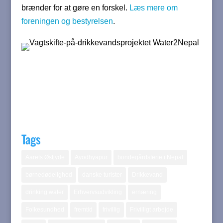
brænder for at gøre en forskel.
Læs mere om
foreningen og bestyrelsen
.
Tags
Aarets Østjyde
Ayodhyapur
bondegårdsferie i Nepal
børnedødelighed
danske turister
Drikkevand
drinking water
Erhvervsudvikling
ernæring
Folkesundhed
fremtid
frivillig
Frivilligt arbejde