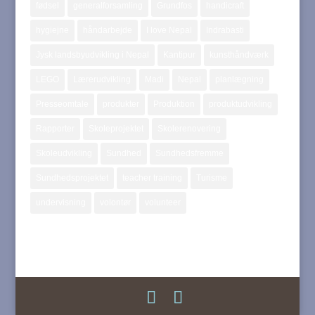
fødsel
generalforsamling
Grundfos
handicraft
hygiejne
håndarbejde
I love Nepal
Indrabasti
Jysk landsbyudvikling i Nepal
Kantipur
kunsthåndværk
LEGO
Lærerudvikling
Madi
Nepal
planlægning
Presseomtale
produkter
Produktion
produktudvikling
Rapporter
Skoleprojektet
Skolerenovering
Skoleudvikling
Sundhed
Sundhedsfremme
Sundhedsprojektet
teacher training
Turisme
undervisning
volontør
volunteer