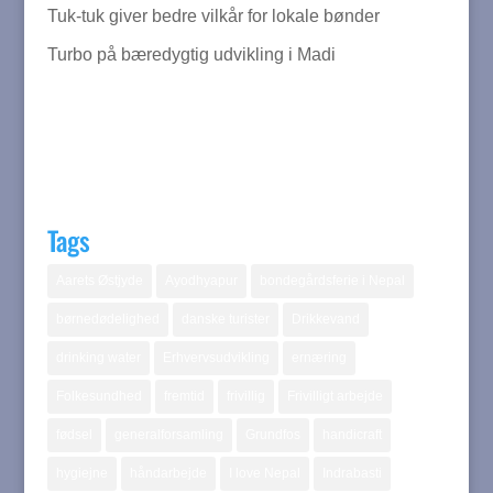
Tuk-tuk giver bedre vilkår for lokale bønder
Turbo på bæredygtig udvikling i Madi
Tags
Aarets Østjyde
Ayodhyapur
bondegårdsferie i Nepal
børnedødelighed
danske turister
Drikkevand
drinking water
Erhvervsudvikling
ernæring
Folkesundhed
fremtid
frivillig
Frivilligt arbejde
fødsel
generalforsamling
Grundfos
handicraft
hygiejne
håndarbejde
I love Nepal
Indrabasti