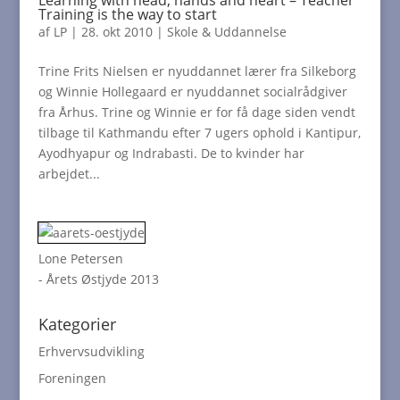
Learning with head, hands and heart – Teacher
Training is the way to start
af
LP
|
28. okt 2010
|
Skole & Uddannelse
Trine Frits Nielsen er nyuddannet lærer fra Silkeborg
og Winnie Hollegaard er nyuddannet socialrådgiver
fra Århus. Trine og Winnie er for få dage siden vendt
tilbage til Kathmandu efter 7 ugers ophold i Kantipur,
Ayodhyapur og Indrabasti. De to kvinder har
arbejdet...
Lone Petersen
- Årets Østjyde 2013
Kategorier
Erhvervsudvikling
Foreningen