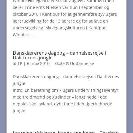
Winnie Hollegaard er socialrådgiver. Sammen med
lærer Trine Frits Nielsen var hun i september og
oktober 2010 i Kantipur for at gennemføre syv ugers
lærerudvikling for de 13 lærere og for at lave en
undersøgelse af skolegangskulturen i Kantipur.
Winnie’s ...
Dansklærerens dagbog – dannelsesrejse i
Dalitternes jungle
af
LP
|
6. nov 2010
|
Skole & Uddannelse
Dansklærerens dagbog – dannelsesrejse i Dalitternes
jungle
Intro: En beretning om 7 ugers undervisningseventyr
med troldmænd og gudinder – langt nede i det
nepalesiske lavland, dybt inde i den tigerbeboede
jungle.