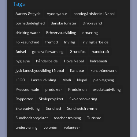
Tags
Aarets Østjyde
Ayodhyapur
bondegårdsferie i Nepal
børnedødelighed
danske turister
Drikkevand
drinking water
Erhvervsudvikling
ernæring
Folkesundhed
fremtid
frivillig
Frivilligt arbejde
fødsel
generalforsamling
Grundfos
handicraft
hygiejne
håndarbejde
I love Nepal
Indrabasti
Jysk landsbyudvikling i Nepal
Kantipur
kunsthåndværk
LEGO
Lærerudvikling
Madi
Nepal
planlægning
Presseomtale
produkter
Produktion
produktudvikling
Rapporter
Skoleprojektet
Skolerenovering
Skoleudvikling
Sundhed
Sundhedsfremme
Sundhedsprojektet
teacher training
Turisme
undervisning
volontør
volunteer