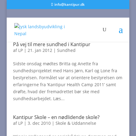
info@kantipur.dk
På vej til mere sundhed i Kantipur
af
LP
|
21. jan 2012
|
Sundhed
Sidste onsdag mødtes Britta og Anette fra
sundhedsprojektet med Hans Jørn, Karl og Lone fra
bestyrelsen. Formålet var at orientere bestyrelsen om
erfaringerne fra ’Kantipur Health Camp 2011’ samt
drøfte, hvad der fremadrettet bør ske med
sundhedsarbejdet. Læs...
Kantipur Skole – en nødlidende skole?
af
LP
|
3. dec 2010
|
Skole & Uddannelse