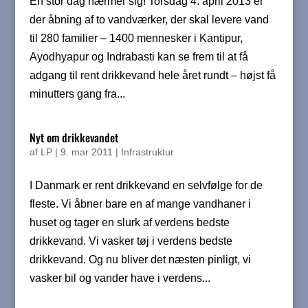
En stor dag nærmer sig! Torsdag 4. april 2013 er
der åbning af to vandværker, der skal levere vand
til 280 familier – 1400 mennesker i Kantipur,
Ayodhyapur og Indrabasti kan se frem til at få
adgang til rent drikkevand hele året rundt – højst få
minutters gang fra...
Nyt om drikkevandet
af
LP
|
9. mar 2011
|
Infrastruktur
I Danmark er rent drikkevand en selvfølge for de
fleste. Vi åbner bare en af mange vandhaner i
huset og tager en slurk af verdens bedste
drikkevand. Vi vasker tøj i verdens bedste
drikkevand. Og nu bliver det næsten pinligt, vi
vasker bil og vander have i verdens...