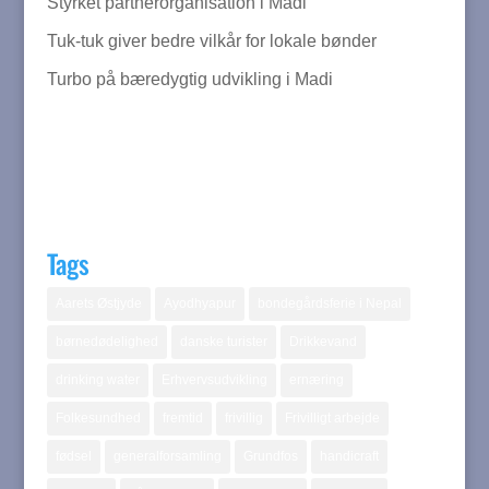
Styrket partnerorganisation i Madi
Tuk-tuk giver bedre vilkår for lokale bønder
Turbo på bæredygtig udvikling i Madi
Tags
Aarets Østjyde
Ayodhyapur
bondegårdsferie i Nepal
børnedødelighed
danske turister
Drikkevand
drinking water
Erhvervsudvikling
ernæring
Folkesundhed
fremtid
frivillig
Frivilligt arbejde
fødsel
generalforsamling
Grundfos
handicraft