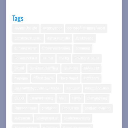
Tags
Aarets Østjyde
Ayodhyapur
bondegårdsferie i Nepal
børnedødelighed
danske turister
Drikkevand
drinking water
Erhvervsudvikling
ernæring
Folkesundhed
fremtid
frivillig
Frivilligt arbejde
fødsel
generalforsamling
Grundfos
handicraft
hygiejne
håndarbejde
I love Nepal
Indrabasti
Jysk landsbyudvikling i Nepal
Kantipur
kunsthåndværk
LEGO
Lærerudvikling
Madi
Nepal
planlægning
Presseomtale
produkter
Produktion
produktudvikling
Rapporter
Skoleprojektet
Skolerenovering