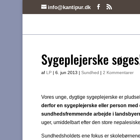
info@kantipur.dk
Sygeplejerske søges
af
LP
|
6. jun 2013
|
Sundhed
|
2 Kommentarer
Vores unge, dygtige sygeplejerske er pludselig
derfor en sygeplejerske eller person med
sundhedsfremmende arbejde i landsbyerne
uger, umiddelbart efter den store nepalesisk
Sundhedsholdets ene fokus er skolebørnene 