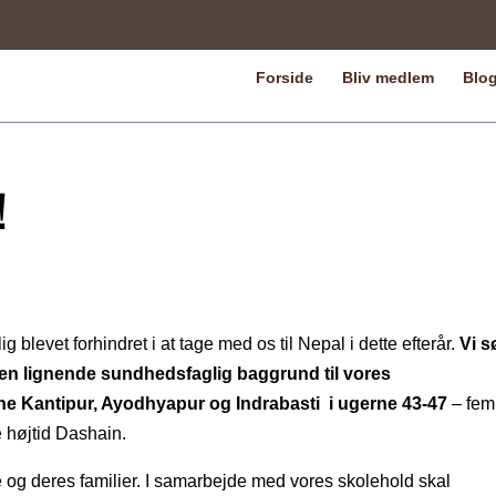
Forside
Bliv medlem
Blo
!
 blevet forhindret i at tage med os til Nepal i dette efterår.
Vi s
 en lignende sundhedsfaglig baggrund til vores
 Kantipur, Ayodhyapur og Indrabasti i ugerne 43-47
– fem
e højtid Dashain.
og deres familier. I samarbejde med vores skolehold skal