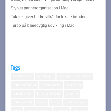
Styrket partnerorganisation i Madi
Tuk-tuk giver bedre vilkår for lokale bønder
Turbo på bæredygtig udvikling i Madi
Tags
Aarets Østjyde
Ayodhyapur
bondegårdsferie i Nepal
børnedødelighed
danske turister
Drikkevand
drinking water
Erhvervsudvikling
ernæring
Folkesundhed
fremtid
frivillig
Frivilligt arbejde