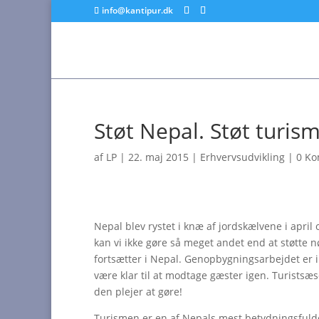
info@kantipur.dk
Støt Nepal. Støt turism
af
LP
|
22. maj 2015
|
Erhvervsudvikling
|
0 K
Nepal blev rystet i knæ af jordskælvene i april
kan vi ikke gøre så meget andet end at støtte 
fortsætter i Nepal. Genopbygningsarbejdet er i 
være klar til at modtage gæster igen. Turistsæ
den plejer at gøre!
Turismen er en af Nepals mest betydningsfulde i