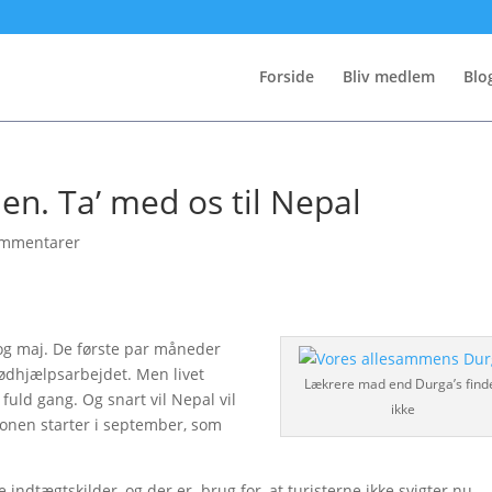
Forside
Bliv medlem
Blo
en. Ta’ med os til Nepal
ommentarer
 og maj. De første par måneder
nødhjælpsarbejdet. Men livet
Lækrere mad end Durga’s find
fuld gang. Og snart vil Nepal vil
ikke
sonen starter i september, som
ndtægtskilder, og der er brug for, at turisterne ikke svigter nu.