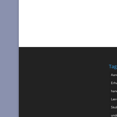
Tag
Aar
Erhv
hand
Lær
Skol
und