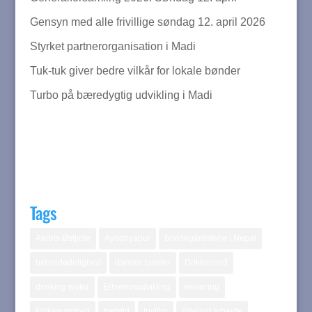
Gensyn med alle frivillige søndag 12. april 2026
Styrket partnerorganisation i Madi
Tuk-tuk giver bedre vilkår for lokale bønder
Turbo på bæredygtig udvikling i Madi
Tags
Aarets Østjyde
Ayodhyapur
bondegårdsferie i Nepal
børnedødelighed
danske turister
Drikkevand
drinking water
Erhvervsudvikling
ernæring
Folkesundhed
fremtid
frivillig
Frivilligt arbejde