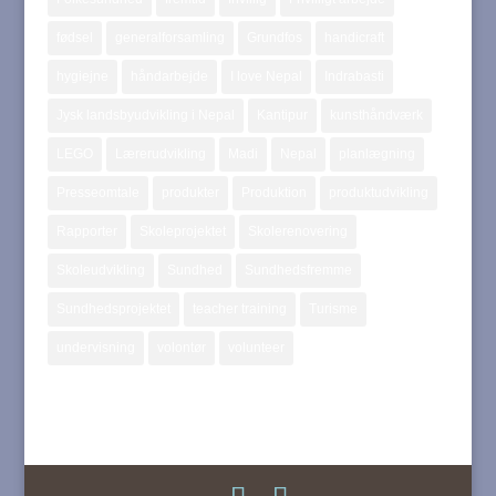
fødsel
generalforsamling
Grundfos
handicraft
hygiejne
håndarbejde
I love Nepal
Indrabasti
Jysk landsbyudvikling i Nepal
Kantipur
kunsthåndværk
LEGO
Lærerudvikling
Madi
Nepal
planlægning
Presseomtale
produkter
Produktion
produktudvikling
Rapporter
Skoleprojektet
Skolerenovering
Skoleudvikling
Sundhed
Sundhedsfremme
Sundhedsprojektet
teacher training
Turisme
undervisning
volontør
volunteer