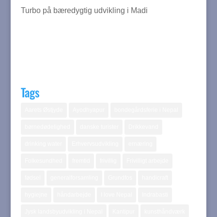
Turbo på bæredygtig udvikling i Madi
Tags
Aarets Østjyde
Ayodhyapur
bondegårdsferie i Nepal
børnedødelighed
danske turister
Drikkevand
drinking water
Erhvervsudvikling
ernæring
Folkesundhed
fremtid
frivillig
Frivilligt arbejde
fødsel
generalforsamling
Grundfos
handicraft
hygiejne
håndarbejde
I love Nepal
Indrabasti
Jysk landsbyudvikling i Nepal
Kantipur
kunsthåndværk