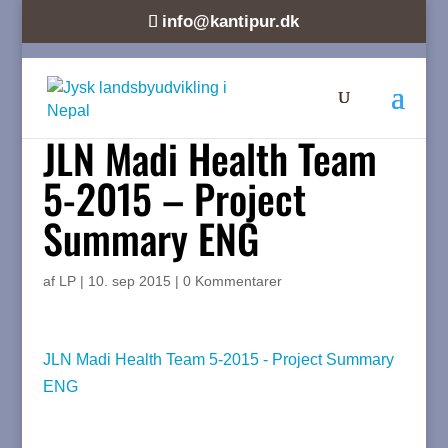
info@kantipur.dk
JLN Madi Health Team
5-2015 – Project
Summary ENG
af
LP
|
10. sep 2015
|
0 Kommentarer
JLN Madi Health Team 5-2015 - Project Summary
ENG