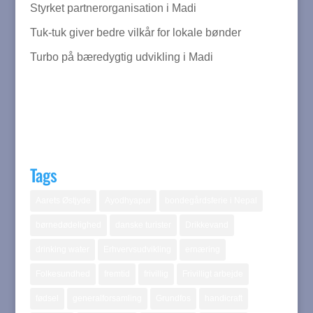
Styrket partnerorganisation i Madi
Tuk-tuk giver bedre vilkår for lokale bønder
Turbo på bæredygtig udvikling i Madi
Tags
Aarets Østjyde
Ayodhyapur
bondegårdsferie i Nepal
børnedødelighed
danske turister
Drikkevand
drinking water
Erhvervsudvikling
ernæring
Folkesundhed
fremtid
frivillig
Frivilligt arbejde
fødsel
generalforsamling
Grundfos
handicraft