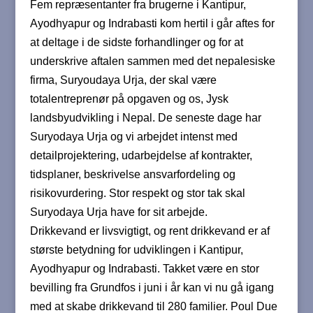
Fem repræsentanter fra brugerne i Kantipur,
Ayodhyapur og Indrabasti kom hertil i går aftes for
at deltage i de sidste forhandlinger og for at
underskrive aftalen sammen med det nepalesiske
firma, Suryoudaya Urja, der skal være
totalentreprenør på opgaven og os, Jysk
landsbyudvikling i Nepal. De seneste dage har
Suryodaya Urja og vi arbejdet intenst med
detailprojektering, udarbejdelse af kontrakter,
tidsplaner, beskrivelse ansvarfordeling og
risikovurdering. Stor respekt og stor tak skal
Suryodaya Urja have for sit arbejde.
Drikkevand er livsvigtigt, og rent drikkevand er af
største betydning for udviklingen i Kantipur,
Ayodhyapur og Indrabasti. Takket være en stor
bevilling fra Grundfos i juni i år kan vi nu gå igang
med at skabe drikkevand til 280 familier. Poul Due