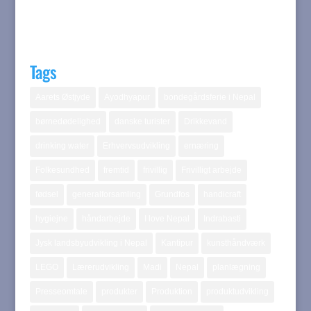
Tags
Aarets Østjyde
Ayodhyapur
bondegårdsferie i Nepal
børnedødelighed
danske turister
Drikkevand
drinking water
Erhvervsudvikling
ernæring
Folkesundhed
fremtid
frivillig
Frivilligt arbejde
fødsel
generalforsamling
Grundfos
handicraft
hygiejne
håndarbejde
I love Nepal
Indrabasti
Jysk landsbyudvikling i Nepal
Kantipur
kunsthåndværk
LEGO
Lærerudvikling
Madi
Nepal
planlægning
Presseomtale
produkter
Produktion
produktudvikling