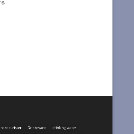
ng,
nske turister
Drikkevand
drinking water