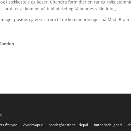
og i sækkestole og læser. Chandra formidler en rar og rolig stemni
e samt for at komme på biblioteket og få hendes vejledning.
meget positiv, og vi ser frem til de kommende uger på Madi Brain
 Sanden
s
ets Østjyde
Ayodhyapur
bondegårdsferie i Nepal
børnedødelighed
da