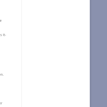
re
s It-
en.
er