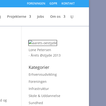
FORENINGEN
GDPR
KONTAKT
g
Projekterne
Jobs
Om os
Lone Petersen
- Årets Østjyde 2013
Kategorier
Erhvervsudvikling
Foreningen
Infrastruktur
Skole & Uddannelse
ld og
Sundhed