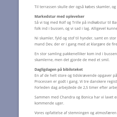
Til terrassen skulle der også købes skamler, og
Markedstur med oplevelser
Så vi tog med Rolf og Trille på indkøbstur til B
folk ind i bussen, og vi sad i lag. Alligevel ku
Ni skamler, fyld og stof til hynder, samt en stor
mand Dev, der er i gang med at klargøre de fire
En stor samling pakkenelliker kom ind i bussen.
skamlerne, men det gjorde de med et smil.
Dagligdagen på bibiloteket
En af de helt store og tidskrævende opgaver på 
Processen er godt i gang. Vi tre danskere regis
Forleden dag arbejdede de 2,5 timer efter arbe
Sammen med Chandra og Bonica har vi lavet en
kommende uger.
Vores opfattelse af stemningen og atmosfæren p