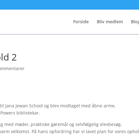
Forside
Bliv medlem
Blo
ld 2
ommentarer
til Jana Jewan School og blev modtaget med åbne arme,
Powers bibliotekar.
rdag med møder, praktiske gøremål og selvfølgelig elevbesøg.
varm velkomst. På hans opfordring har vi lavet plan for vores opho