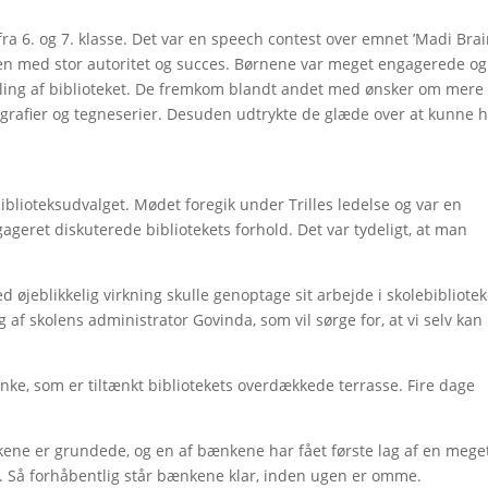
a 6. og 7. klasse. Det var en speech contest over emnet ’Madi Bra
n med stor autoritet og succes. Børnene var meget engagerede og
ikling af biblioteket. De fremkom blandt andet med ønsker om mere
iografier og tegneserier. Desuden udtrykte de glæde over at kunne 
iblioteksudvalget. Mødet foregik under Trilles ledelse og var en
ageret diskuterede bibliotekets forhold. Det var tydeligt, at man
d øjeblikkelig virkning skulle genoptage sit arbejde i skolebibliotek
 af skolens administrator Govinda, som vil sørge for, at vi selv kan
ke, som er tiltænkt bibliotekets overdækkede terrasse. Fire dage
ne er grundede, og en af bænkene har fået første lag af en meget
. Så forhåbentlig står bænkene klar, inden ugen er omme.