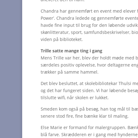
Chandra har gennemført en event med elever fr
Power’. Chandra ledede og gennemførte evente
havde fine input til brug for den løbende udv
skønlitteratur, sport, samfundsbeskrivelser, b
viden på biblioteket.
Trille satte mange ting i gang
Mens Trille var her, blev der holdt møde med b
særdeles positiv oplevelse, hvor deltagerne eng
trækker på samme hammel.
Det blev besluttet, at skolebibliotekar Thulsi me
og det har fungeret siden. Vi har løbende besøg
tilslutte wifi, når skolen er lukket.
Smeden kom også på besøg, han tog mål til bæn
senere stod fire, fine bænke klar til maling.
Else Marie er formand for malergruppen. Bænke
blå farve. Skrædderen er i gang med hynderne