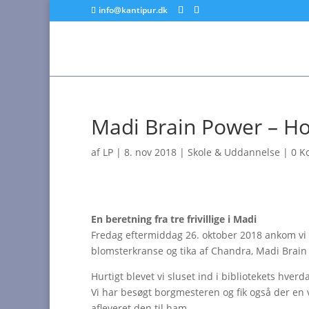
info@kantipur.dk
Madi Brain Power – Ho
af
LP
|
8. nov 2018
|
Skole & Uddannelse
|
0 K
En beretning fra tre frivillige i Madi
Fredag eftermiddag 26. oktober 2018 ankom vi 
blomsterkranse og tika af Chandra, Madi Brain 
Hurtigt blevet vi sluset ind i bibliotekets hve
Vi har besøgt borgmesteren og fik også der en 
afleveret den til ham.