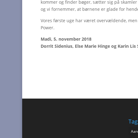
kommer og finder bøger, sætter sig på skamler 
og vi fornemmer, at børnene er glade for hend
Vores første uge har været overvældende, men 
Power.
Madi, 5. november 2018
Dorrit Sidenius, Else Marie Hinge og Karin Lis
Tag
Aar