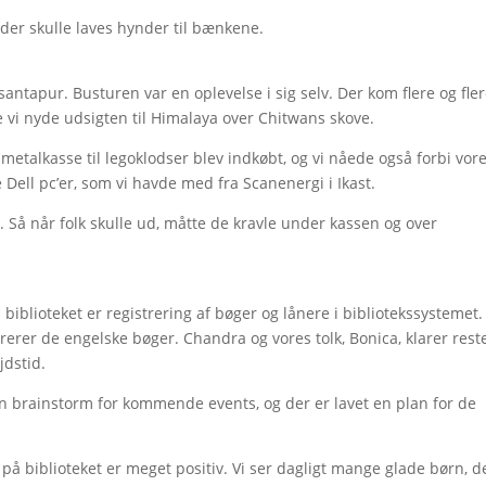
 der skulle laves hynder til bænkene.
asantapur. Busturen var en oplevelse i sig selv. Der kom flere og fle
nne vi nyde udsigten til Himalaya over Chitwans skove.
 metalkasse til legoklodser blev indkøbt, og vi nåede også forbi vore
 Dell pc’er, som vi havde med fra Scanenergi i Ikast.
 Så når folk skulle ud, måtte de kravle under kassen og over
biblioteket er registrering af bøger og lånere i bibliotekssystemet.
trerer de engelske bøger. Chandra og vores tolk, Bonica, klarer rest
jdstid.
 brainstorm for kommende events, og der er lavet en plan for de
å biblioteket er meget positiv. Vi ser dagligt mange glade børn, d