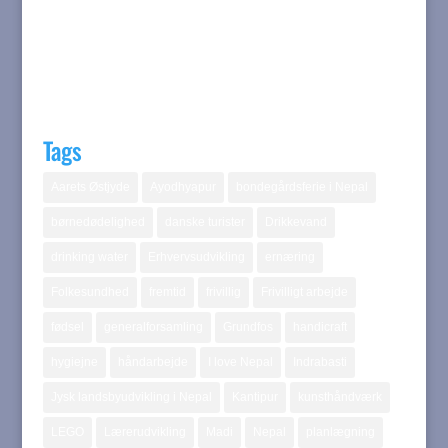
Tags
Aarets Østjyde
Ayodhyapur
bondegårdsferie i Nepal
børnedødelighed
danske turister
Drikkevand
drinking water
Erhvervsudvikling
ernæring
Folkesundhed
fremtid
frivillig
Frivilligt arbejde
fødsel
generalforsamling
Grundfos
handicraft
hygiejne
håndarbejde
I love Nepal
Indrabasti
Jysk landsbyudvikling i Nepal
Kantipur
kunsthåndværk
LEGO
Lærerudvikling
Madi
Nepal
planlægning