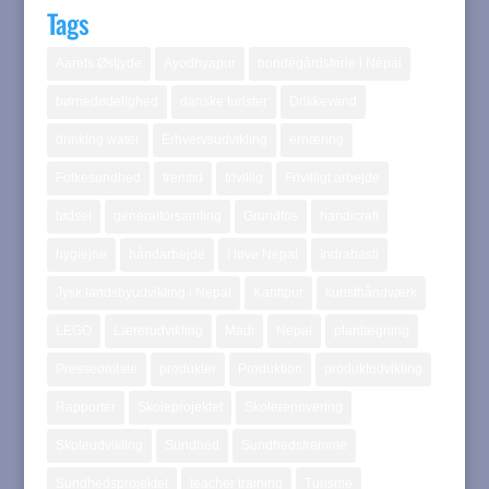
Tags
Aarets Østjyde
Ayodhyapur
bondegårdsferie i Nepal
børnedødelighed
danske turister
Drikkevand
drinking water
Erhvervsudvikling
ernæring
Folkesundhed
fremtid
frivillig
Frivilligt arbejde
fødsel
generalforsamling
Grundfos
handicraft
hygiejne
håndarbejde
I love Nepal
Indrabasti
Jysk landsbyudvikling i Nepal
Kantipur
kunsthåndværk
LEGO
Lærerudvikling
Madi
Nepal
planlægning
Presseomtale
produkter
Produktion
produktudvikling
Rapporter
Skoleprojektet
Skolerenovering
Skoleudvikling
Sundhed
Sundhedsfremme
Sundhedsprojektet
teacher training
Turisme