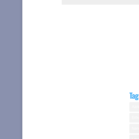
Tag
Aare
Erhv
hand