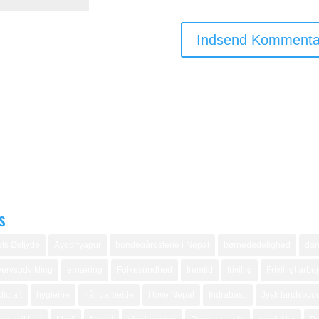
s
ts Østjyde
Ayodhyapur
bondegårdsferie i Nepal
børnedødelighed
dan
ervsudvikling
ernæring
Folkesundhed
fremtid
frivillig
Frivilligt arbe
icraft
hygiejne
håndarbejde
I love Nepal
Indrabasti
Jysk landsbyud