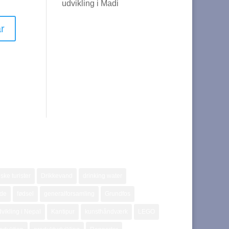
udvikling i Madi
ske turister
Drikkevand
drinking water
jde
fødsel
generalforsamling
Grundfos
vikling i Nepal
Kantipur
kunsthåndværk
LEGO