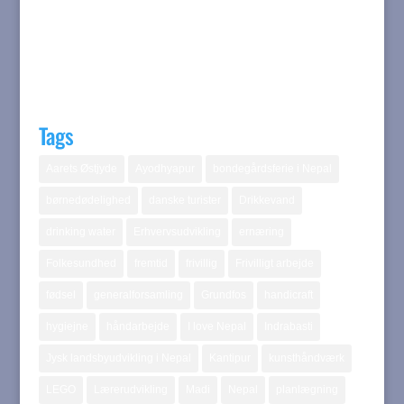
Tags
Aarets Østjyde
Ayodhyapur
bondegårdsferie i Nepal
børnedødelighed
danske turister
Drikkevand
drinking water
Erhvervsudvikling
ernæring
Folkesundhed
fremtid
frivillig
Frivilligt arbejde
fødsel
generalforsamling
Grundfos
handicraft
hygiejne
håndarbejde
I love Nepal
Indrabasti
Jysk landsbyudvikling i Nepal
Kantipur
kunsthåndværk
LEGO
Lærerudvikling
Madi
Nepal
planlægning