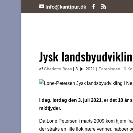
info@kantipur.dk
Jysk landsbyudviklin
af
Charlotte Boes
|
3. jul 2021
|
Foreningen
|
0 Ko
I dag, lørdag den 3. juli 2021, er det 10 år 
midtjyder.
Da Lone Petersen i marts 2009 kom hjem fra si
der straks en lille flok nære venner, naboer