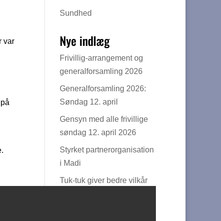
Sundhed
Nye indlæg
r var
Frivillig-arrangement og
generalforsamling 2026
Generalforsamling 2026:
Søndag 12. april
 på
Gensyn med alle frivillige
søndag 12. april 2026
Styrket partnerorganisation
.
i Madi
Tuk-tuk giver bedre vilkår
for lokale bønder
Turbo på bæredygtig