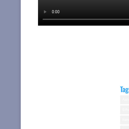
Tag
Aare
Erhv
hand