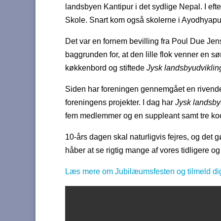
landsbyen Kantipur i det sydlige Nepal. I efter
Skole. Snart kom også skolerne i Ayodhyapur
Det var en fornem bevilling fra Poul Due Jens
baggrunden for, at den lille flok venner en 
køkkenbord og stiftede
Jysk landsbyudviklin
Siden har foreningen gennemgået en rivende
foreningens projekter. I dag har
Jysk landsby
fem medlemmer og en suppleant samt tre koo
10-års dagen skal naturligvis fejres, og det
håber at se rigtig mange af vores tidligere 
Læs mere om Jubilæumsfesten og tilmeld dig