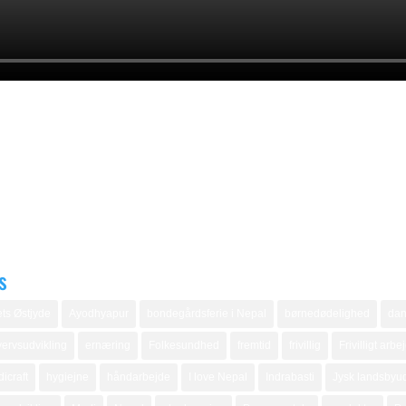
s
ts Østjyde
Ayodhyapur
bondegårdsferie i Nepal
børnedødelighed
dan
ervsudvikling
ernæring
Folkesundhed
fremtid
frivillig
Frivilligt arbe
icraft
hygiejne
håndarbejde
I love Nepal
Indrabasti
Jysk landsbyud