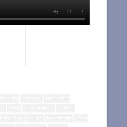
ske turister
Drikkevand
drinking water
jde
fødsel
generalforsamling
Grundfos
vikling i Nepal
Kantipur
kunsthåndværk
LEGO