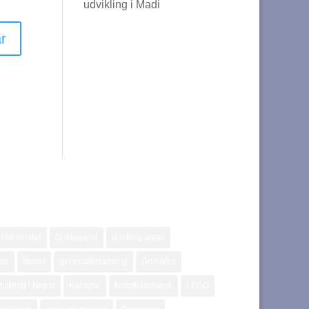
udvikling i Madi
ske turister
Drikkevand
drinking water
jde
fødsel
generalforsamling
Grundfos
vikling i Nepal
Kantipur
kunsthåndværk
LEGO