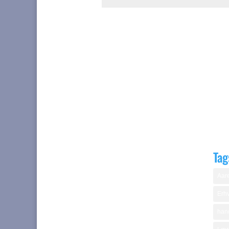
Tag
Aare
Erhv
hand