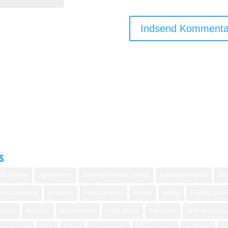
s
ts Østjyde
Ayodhyapur
bondegårdsferie i Nepal
børnedødelighed
dan
ervsudvikling
ernæring
Folkesundhed
fremtid
frivillig
Frivilligt arbe
icraft
hygiejne
håndarbejde
I love Nepal
Indrabasti
Jysk landsbyud