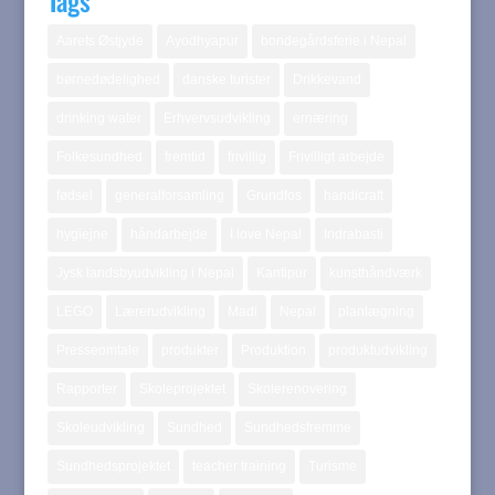
Tags
Aarets Østjyde
Ayodhyapur
bondegårdsferie i Nepal
børnedødelighed
danske turister
Drikkevand
drinking water
Erhvervsudvikling
ernæring
Folkesundhed
fremtid
frivillig
Frivilligt arbejde
fødsel
generalforsamling
Grundfos
handicraft
hygiejne
håndarbejde
I love Nepal
Indrabasti
Jysk landsbyudvikling i Nepal
Kantipur
kunsthåndværk
LEGO
Lærerudvikling
Madi
Nepal
planlægning
Presseomtale
produkter
Produktion
produktudvikling
Rapporter
Skoleprojektet
Skolerenovering
Skoleudvikling
Sundhed
Sundhedsfremme
Sundhedsprojektet
teacher training
Turisme