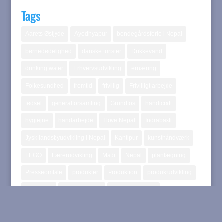
Tags
Aarets Østjyde
Ayodhyapur
bondegårdsferie i Nepal
børnedødelighed
danske turister
Drikkevand
drinking water
Erhvervsudvikling
ernæring
Folkesundhed
fremtid
frivillig
Frivilligt arbejde
fødsel
generalforsamling
Grundfos
handicraft
hygiejne
håndarbejde
I love Nepal
Indrabasti
Jysk landsbyudvikling i Nepal
Kantipur
kunsthåndværk
LEGO
Lærerudvikling
Madi
Nepal
planlægning
Presseomtale
produkter
Produktion
produktudvikling
Rapporter
Skoleprojektet
Skolerenovering
Skoleudvikling
Sundhed
Sundhedsfremme