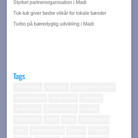
Styrket partnerorganisation i Madi
Tuk-tuk giver bedre vilkår for lokale bønder
Turbo på bæredygtig udvikling i Madi
Tags
Aarets Østjyde
Ayodhyapur
bondegårdsferie i Nepal
børnedødelighed
danske turister
Drikkevand
drinking water
Erhvervsudvikling
ernæring
Folkesundhed
fremtid
frivillig
Frivilligt arbejde
fødsel
generalforsamling
Grundfos
handicraft