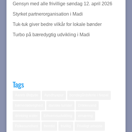
Gensyn med alle frivillige søndag 12. april 2026
Styrket partnerorganisation i Madi
Tuk-tuk giver bedre vilkår for lokale bønder
Turbo på bæredygtig udvikling i Madi
Tags
Aarets Østjyde
Ayodhyapur
bondegårdsferie i Nepal
børnedødelighed
danske turister
Drikkevand
drinking water
Erhvervsudvikling
ernæring
Folkesundhed
fremtid
frivillig
Frivilligt arbejde