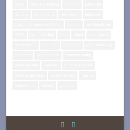
fødsel
generalforsamling
Grundfos
handicraft
hygiejne
håndarbejde
I love Nepal
Indrabasti
Jysk landsbyudvikling i Nepal
Kantipur
kunsthåndværk
LEGO
Lærerudvikling
Madi
Nepal
planlægning
Presseomtale
produkter
Produktion
produktudvikling
Rapporter
Skoleprojektet
Skolerenovering
Skoleudvikling
Sundhed
Sundhedsfremme
Sundhedsprojektet
teacher training
Turisme
undervisning
volontør
volunteer