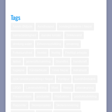
Tags
Aarets Østjyde
Ayodhyapur
bondegårdsferie i Nepal
børnedødelighed
danske turister
Drikkevand
drinking water
Erhvervsudvikling
ernæring
Folkesundhed
fremtid
frivillig
Frivilligt arbejde
fødsel
generalforsamling
Grundfos
handicraft
hygiejne
håndarbejde
I love Nepal
Indrabasti
Jysk landsbyudvikling i Nepal
Kantipur
kunsthåndværk
LEGO
Lærerudvikling
Madi
Nepal
planlægning
Presseomtale
produkter
Produktion
produktudvikling
Rapporter
Skoleprojektet
Skolerenovering