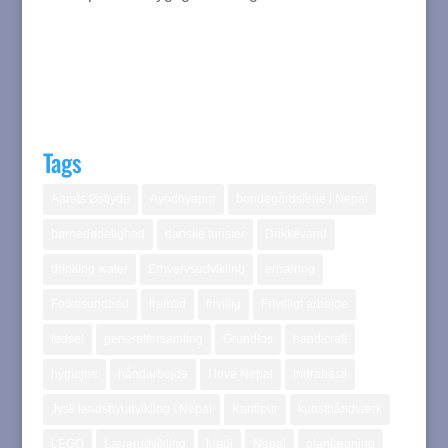
Tags
Aarets Østjyde
Ayodhyapur
bondegårdsferie i Nepal
børnedødelighed
danske turister
Drikkevand
drinking water
Erhvervsudvikling
ernæring
Folkesundhed
fremtid
frivillig
Frivilligt arbejde
fødsel
generalforsamling
Grundfos
handicraft
hygiejne
håndarbejde
I love Nepal
Indrabasti
Jysk landsbyudvikling i Nepal
Kantipur
kunsthåndværk
LEGO
Lærerudvikling
Madi
Nepal
planlægning