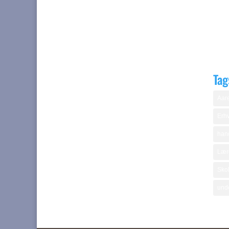
Tag
Aare
Erhv
hand
Lær
Skol
und