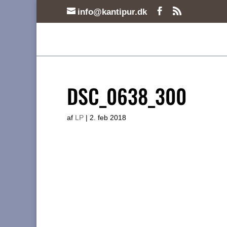
info@kantipur.dk
DSC_0638_300
af
LP
|
2. feb 2018