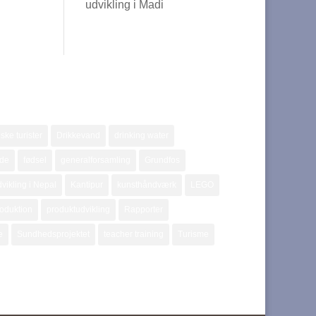
udvikling i Madi
ske turister
Drikkevand
drinking water
jde
fødsel
generalforsamling
Grundfos
vikling i Nepal
Kantipur
kunsthåndværk
LEGO
oduktion
produktudvikling
Rapporter
e
Sundhedsprojektet
teacher training
Turisme