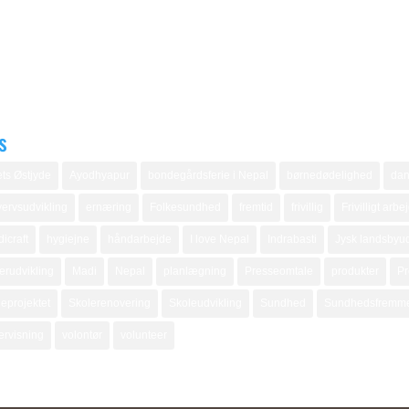
s
ts Østjyde
Ayodhyapur
bondegårdsferie i Nepal
børnedødelighed
dan
ervsudvikling
ernæring
Folkesundhed
fremtid
frivillig
Frivilligt arbe
icraft
hygiejne
håndarbejde
I love Nepal
Indrabasti
Jysk landsbyud
erudvikling
Madi
Nepal
planlægning
Presseomtale
produkter
Pr
eprojektet
Skolerenovering
Skoleudvikling
Sundhed
Sundhedsfremm
ervisning
volontør
volunteer