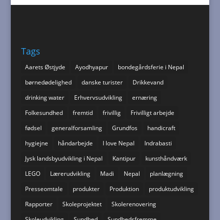
Tags
Aarets Østjyde
Ayodhyapur
bondegårdsferie i Nepal
børnedødelighed
danske turister
Drikkevand
drinking water
Erhvervsudvikling
ernæring
Folkesundhed
fremtid
frivillig
Frivilligt arbejde
fødsel
generalforsamling
Grundfos
handicraft
hygiejne
håndarbejde
I love Nepal
Indrabasti
Jysk landsbyudvikling i Nepal
Kantipur
kunsthåndværk
LEGO
Lærerudvikling
Madi
Nepal
planlægning
Presseomtale
produkter
Produktion
produktudvikling
Rapporter
Skoleprojektet
Skolerenovering
Skoleudvikling
Sundhed
Sundhedsfremme