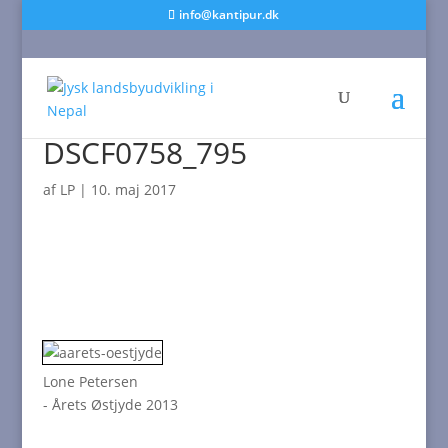
info@kantipur.dk
DSCF0758_795
af
LP
|
10. maj 2017
Lone Petersen
- Årets Østjyde 2013