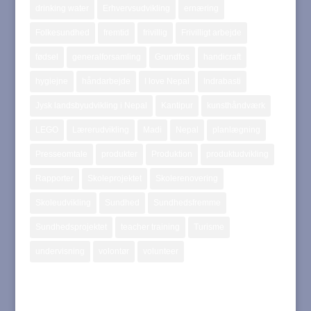
drinking water
Erhvervsudvikling
ernæring
Folkesundhed
fremtid
frivillig
Frivilligt arbejde
fødsel
generalforsamling
Grundfos
handicraft
hygiejne
håndarbejde
I love Nepal
Indrabasti
Jysk landsbyudvikling i Nepal
Kantipur
kunsthåndværk
LEGO
Lærerudvikling
Madi
Nepal
planlægning
Presseomtale
produkter
Produktion
produktudvikling
Rapporter
Skoleprojektet
Skolerenovering
Skoleudvikling
Sundhed
Sundhedsfremme
Sundhedsprojektet
teacher training
Turisme
undervisning
volontør
volunteer