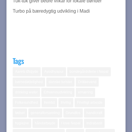
Tuk-tuk giver bedre vilkår for lokale bønder
Turbo på bæredygtig udvikling i Madi
Tags
Aarets Østjyde
Ayodhyapur
bondegårdsferie i Nepal
børnedødelighed
danske turister
Drikkevand
drinking water
Erhvervsudvikling
ernæring
Folkesundhed
fremtid
frivillig
Frivilligt arbejde
fødsel
generalforsamling
Grundfos
handicraft
hygiejne
håndarbejde
I love Nepal
Indrabasti