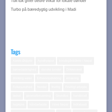
Tuk-tuk giver bedre vilkår for lokale bønder
Turbo på bæredygtig udvikling i Madi
Tags
Aarets Østjyde
Ayodhyapur
bondegårdsferie i Nepal
børnedødelighed
danske turister
Drikkevand
drinking water
Erhvervsudvikling
ernæring
Folkesundhed
fremtid
frivillig
Frivilligt arbejde
fødsel
generalforsamling
Grundfos
handicraft
hygiejne
håndarbejde
I love Nepal
Indrabasti