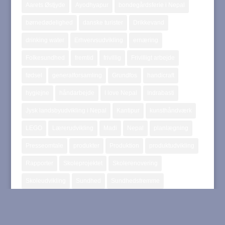
Aarets Østjyde
Ayodhyapur
bondegårdsferie i Nepal
børnedødelighed
danske turister
Drikkevand
drinking water
Erhvervsudvikling
ernæring
Folkesundhed
fremtid
frivillig
Frivilligt arbejde
fødsel
generalforsamling
Grundfos
handicraft
hygiejne
håndarbejde
I love Nepal
Indrabasti
Jysk landsbyudvikling i Nepal
Kantipur
kunsthåndværk
LEGO
Lærerudvikling
Madi
Nepal
planlægning
Presseomtale
produkter
Produktion
produktudvikling
Rapporter
Skoleprojektet
Skolerenovering
Skoleudvikling
Sundhed
Sundhedsfremme
Sundhedsprojektet
teacher training
Turisme
undervisning
volontør
volunteer