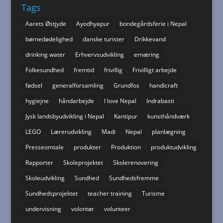
Tags
Aarets Østjyde
Ayodhyapur
bondegårdsferie i Nepal
børnedødelighed
danske turister
Drikkevand
drinking water
Erhvervsudvikling
ernæring
Folkesundhed
fremtid
frivillig
Frivilligt arbejde
fødsel
generalforsamling
Grundfos
handicraft
hygiejne
håndarbejde
I love Nepal
Indrabasti
Jysk landsbyudvikling i Nepal
Kantipur
kunsthåndværk
LEGO
Lærerudvikling
Madi
Nepal
planlægning
Presseomtale
produkter
Produktion
produktudvikling
Rapporter
Skoleprojektet
Skolerenovering
Skoleudvikling
Sundhed
Sundhedsfremme
Sundhedsprojektet
teacher training
Turisme
undervisning
volontør
volunteer