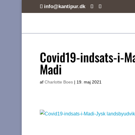
info@kantipur.dk
Covid19-indsats-i-Ma
Madi
af
Charlotte Boes
|
19. maj 2021