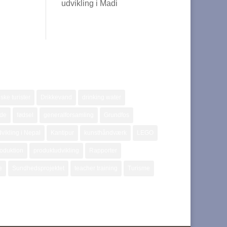
udvikling i Madi
ske turister
Drikkevand
drinking water
jde
fødsel
generalforsamling
Grundfos
vikling i Nepal
Kantipur
kunsthåndværk
LEGO
oduktion
produktudvikling
Rapporter
e
Sundhedsprojektet
teacher training
Turisme