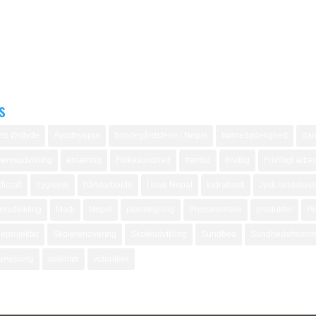
s
ts Østjyde
Ayodhyapur
bondegårdsferie i Nepal
børnedødelighed
dan
ervsudvikling
ernæring
Folkesundhed
fremtid
frivillig
Frivilligt arbe
icraft
hygiejne
håndarbejde
I love Nepal
Indrabasti
Jysk landsbyud
erudvikling
Madi
Nepal
planlægning
Presseomtale
produkter
Pr
eprojektet
Skolerenovering
Skoleudvikling
Sundhed
Sundhedsfremm
ervisning
volontør
volunteer