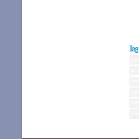
Tag
Aare
Erhv
hand
Lær
Skol
und