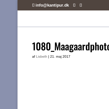
info@kantipur.dk
1080_Maagaardphot
af
Lisbeth
|
21. maj 2017