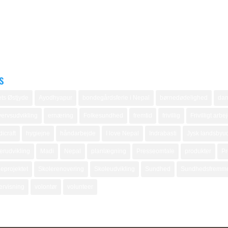
s
ts Østjyde
Ayodhyapur
bondegårdsferie i Nepal
børnedødelighed
dan
ervsudvikling
ernæring
Folkesundhed
fremtid
frivillig
Frivilligt arbe
icraft
hygiejne
håndarbejde
I love Nepal
Indrabasti
Jysk landsbyud
erudvikling
Madi
Nepal
planlægning
Presseomtale
produkter
Pr
eprojektet
Skolerenovering
Skoleudvikling
Sundhed
Sundhedsfremm
ervisning
volontør
volunteer