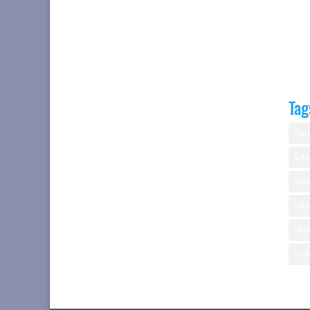
Tag
Aare
Erhv
hand
Lær
Skol
und