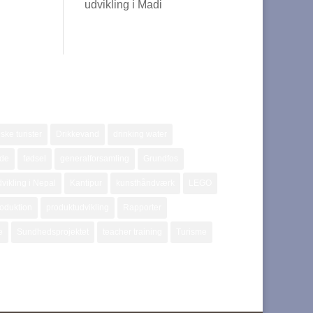
udvikling i Madi
ske turister
Drikkevand
drinking water
jde
fødsel
generalforsamling
Grundfos
vikling i Nepal
Kantipur
kunsthåndværk
LEGO
oduktion
produktudvikling
Rapporter
e
Sundhedsprojektet
teacher training
Turisme