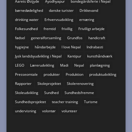
Aarets Østjyde
Ayodhyapur
bondegårdsferie i Nepal
børnedødelighed
danske turister
Drikkevand
drinking water
Erhvervsudvikling
ernæring
Folkesundhed
fremtid
frivillig
Frivilligt arbejde
fødsel
generalforsamling
Grundfos
handicraft
hygiejne
håndarbejde
I love Nepal
Indrabasti
Jysk landsbyudvikling i Nepal
Kantipur
kunsthåndværk
LEGO
Lærerudvikling
Madi
Nepal
planlægning
Presseomtale
produkter
Produktion
produktudvikling
Rapporter
Skoleprojektet
Skolerenovering
Skoleudvikling
Sundhed
Sundhedsfremme
Sundhedsprojektet
teacher training
Turisme
undervisning
volontør
volunteer