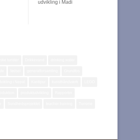
udvikling i Madi
ske turister
Drikkevand
drinking water
jde
fødsel
generalforsamling
Grundfos
vikling i Nepal
Kantipur
kunsthåndværk
LEGO
oduktion
produktudvikling
Rapporter
e
Sundhedsprojektet
teacher training
Turisme