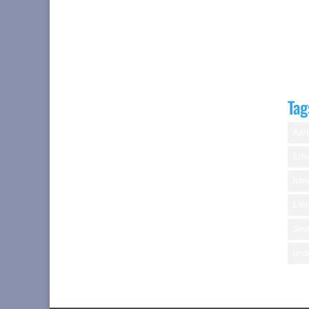
Tag
Aare
Erhv
hand
Lær
Skol
und