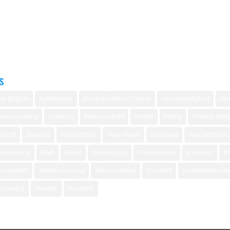
s
ts Østjyde
Ayodhyapur
bondegårdsferie i Nepal
børnedødelighed
dan
ervsudvikling
ernæring
Folkesundhed
fremtid
frivillig
Frivilligt arbe
icraft
hygiejne
håndarbejde
I love Nepal
Indrabasti
Jysk landsbyud
erudvikling
Madi
Nepal
planlægning
Presseomtale
produkter
Pr
eprojektet
Skolerenovering
Skoleudvikling
Sundhed
Sundhedsfremm
ervisning
volontør
volunteer