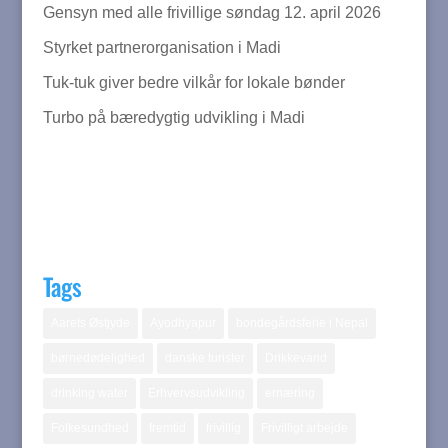
Gensyn med alle frivillige søndag 12. april 2026
Styrket partnerorganisation i Madi
Tuk-tuk giver bedre vilkår for lokale bønder
Turbo på bæredygtig udvikling i Madi
Tags
Aarets Østjyde
Ayodhyapur
bondegårdsferie i Nepal
børnedødelighed
danske turister
Drikkevand
drinking water
Erhvervsudvikling
ernæring
Folkesundhed
fremtid
frivillig
Frivilligt arbejde