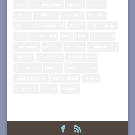
fødsel
generalforsamling
Grundfos
handicraft
hygiejne
håndarbejde
I love Nepal
Indrabasti
Jysk landsbyudvikling i Nepal
Kantipur
kunsthåndværk
LEGO
Lærerudvikling
Madi
Nepal
planlægning
Presseomtale
produkter
Produktion
produktudvikling
Rapporter
Skoleprojektet
Skolerenovering
Skoleudvikling
Sundhed
Sundhedsfremme
Sundhedsprojektet
teacher training
Turisme
undervisning
volontør
volunteer